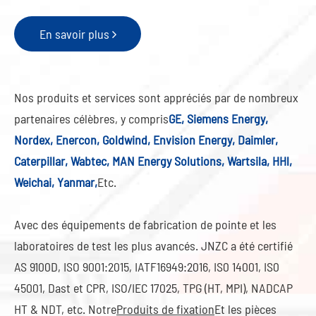
En savoir plus
Nos produits et services sont appréciés par de nombreux
partenaires célèbres, y compris
GE, Siemens Energy,
Nordex, Enercon, Goldwind, Envision Energy, Daimler,
Caterpillar, Wabtec, MAN Energy Solutions, Wartsila, HHl,
Weichai, Yanmar,
Etc.
Avec des équipements de fabrication de pointe et les
laboratoires de test les plus avancés. JNZC a été certifié
AS 9100D, ISO 9001:2015, IATF16949:2016, IS0 14001, IS0
45001, Dast et CPR, ISO/IEC 17025, TPG (HT, MPI), NADCAP
HT & NDT, etc. Notre
Produits de fixation
Et les pièces